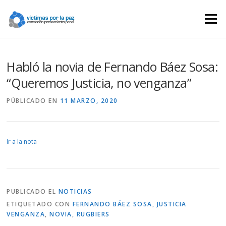
Saltar
contenido
Menú
Habló la novia de Fernando Báez Sosa:
“Queremos Justicia, no venganza”
PÚBLICADO EN
11 MARZO, 2020
Ir a la nota
PUBLICADO EL
NOTICIAS
ETIQUETADO CON
FERNANDO BÁEZ SOSA
,
JUSTICIA
VENGANZA
,
NOVIA
,
RUGBIERS