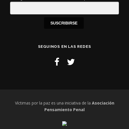
e
n
t
SUSCRIBIRSE
r
a
d
SEGUINOS EN LAS REDES
a
s
Víctimas por la paz es una iniciativa de la
Asociación
Pensamiento Penal