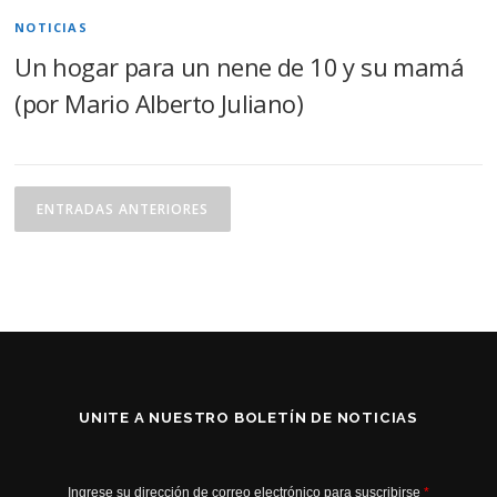
NOTICIAS
Un hogar para un nene de 10 y su mamá
(por Mario Alberto Juliano)
N
a
ENTRADAS ANTERIORES
v
e
g
a
c
i
ó
UNITE A NUESTRO BOLETÍN DE NOTICIAS
n
d
e
Ingrese su dirección de correo electrónico para suscribirse
*