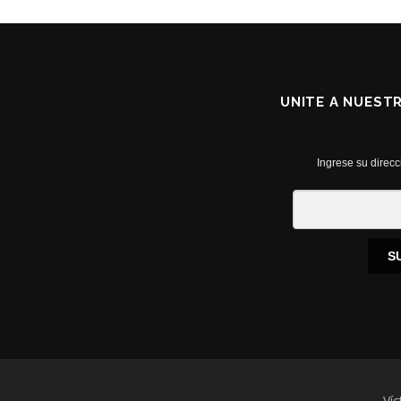
UNITE A NUEST
Ingrese su direcc
S
Víc