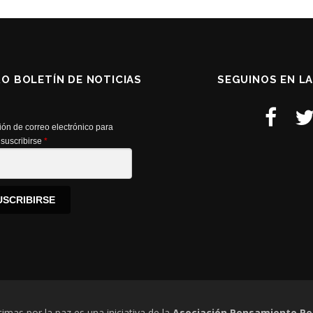
RO BOLETÍN DE NOTICIAS
SEGUINOS EN L
ión de correo electrónico para
suscribirse
*
USCRIBIRSE
timas por la paz es una iniciativa de la
Asociación Pensamiento Pe