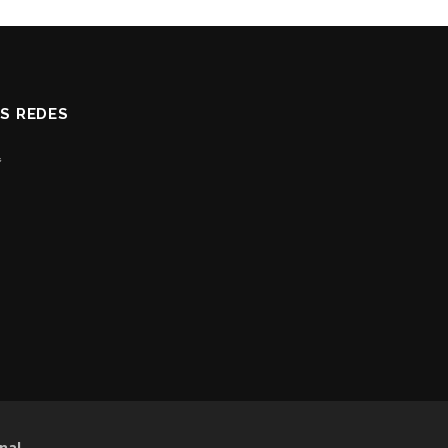
AS REDES
nal