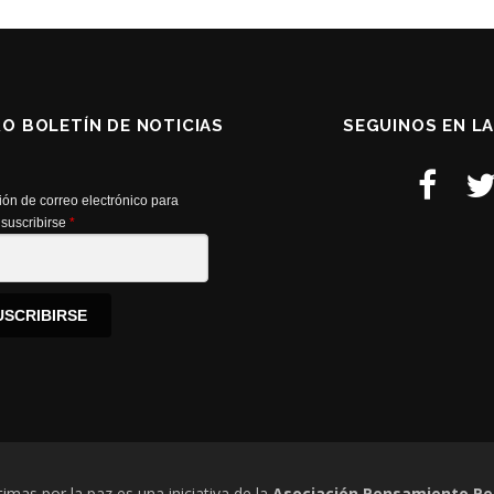
RO BOLETÍN DE NOTICIAS
SEGUINOS EN L
ión de correo electrónico para
suscribirse
*
USCRIBIRSE
timas por la paz es una iniciativa de la
Asociación Pensamiento Pe