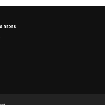
AS REDES
nal