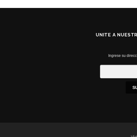
UNITE A NUEST
Ingrese su direcc
S
Víc