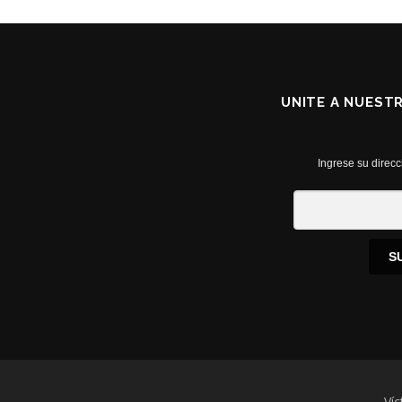
UNITE A NUEST
Ingrese su direcc
S
Víc