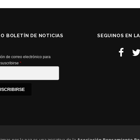
RO BOLETÍN DE NOTICIAS
SEGUINOS EN L
ión de correo electrónico para
suscribirse
*
USCRIBIRSE
timas por la paz es una iniciativa de la
Asociación Pensamiento Pe