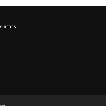
AS REDES
nal