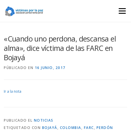
Saltar
contenido
Menú
«Cuando uno perdona, descansa el
alma», dice víctima de las FARC en
Bojayá
PÚBLICADO EN
16 JUNIO, 2017
Ir a la nota
PUBLICADO EL
NOTICIAS
ETIQUETADO CON
BOJAYÁ
,
COLOMBIA
,
FARC
,
PERDÓN