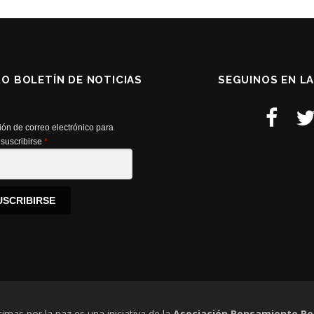
RO BOLETÍN DE NOTICIAS
SEGUINOS EN L
ión de correo electrónico para
suscribirse
*
USCRIBIRSE
timas por la paz es una iniciativa de la
Asociación Pensamiento Pe