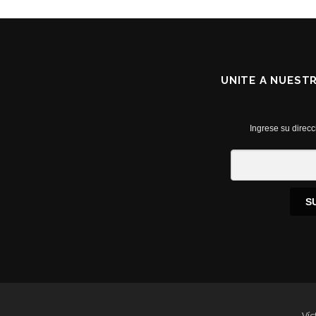
UNITE A NUEST
Ingrese su direcc
S
Víc