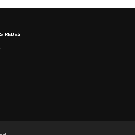
AS REDES
nal