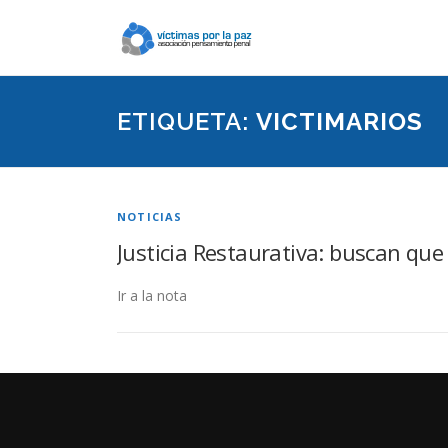
Saltar
contenido
ETIQUETA:
VICTIMARIOS
NOTICIAS
Justicia Restaurativa: buscan que
Ir a la nota