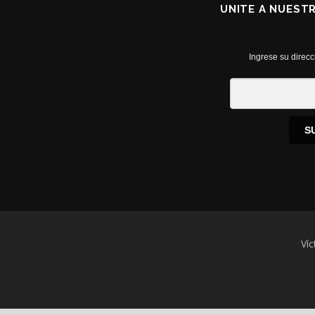
UNITE A NUEST
Ingrese su direcc
S
Víc