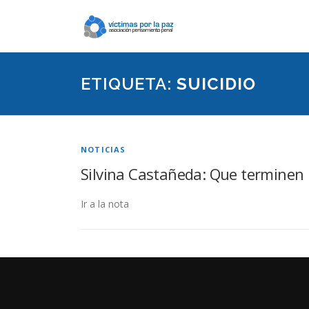
Saltar
contenido
ETIQUETA:
SUICIDIO
NOTICIAS
Silvina Castañeda: Que terminen l
Ir a la nota