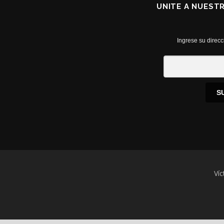
UNITE A NUEST
Ingrese su direcc
S
Víc