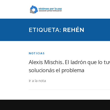
Saltar
contenido
ETIQUETA:
REHÉN
NOTICIAS
Alexis Mischis. El ladrón que lo 
solucionás el problema
Ir a la nota