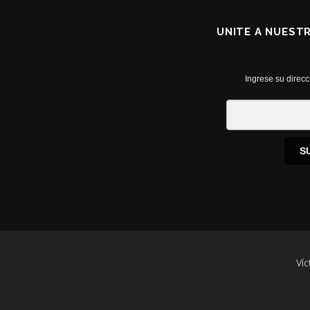
UNITE A NUEST
Ingrese su direcc
S
Víc