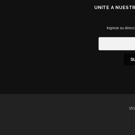
UNITE A NUEST
Ingrese su direcc
S
Víc