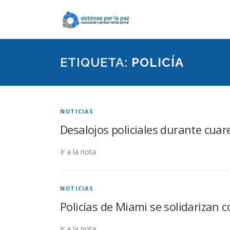
Saltar
contenido
ETIQUETA:
POLICÍA
NOTICIAS
Desalojos policiales durante cuar
Ir a la nota
NOTICIAS
Policías de Miami se solidarizan 
Ir a la nota