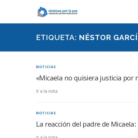
Saltar
contenido
ETIQUETA:
NÉSTOR GARCÍ
NOTICIAS
«Micaela no quisiera justicia por
Ir a la nota
NOTICIAS
La reacción del padre de Micaela: 
Ir a la nota