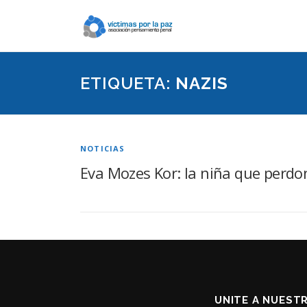
Saltar
contenido
ETIQUETA:
NAZIS
NOTICIAS
Eva Mozes Kor: la niña que perdon
UNITE A NUEST