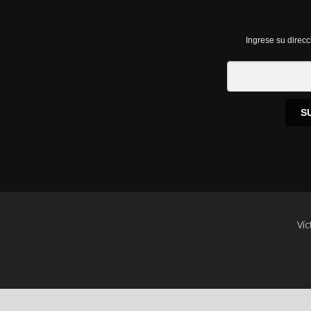
Ingrese su direcc
S
Víc