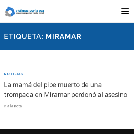
Saltar
contenido
Menú
ETIQUETA:
MIRAMAR
NOTICIAS
La mamá del pibe muerto de una
trompada en Miramar perdonó al asesino
Ir a la nota