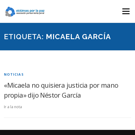
Saltar
contenido
Menú
ETIQUETA:
MICAELA GARCÍA
NOTICIAS
«Micaela no quisiera justicia por mano
propia» dijo Néstor García
Ir a la nota