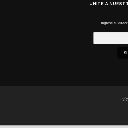
UNITE A NUEST
Ingrese su direcc
S
Víc