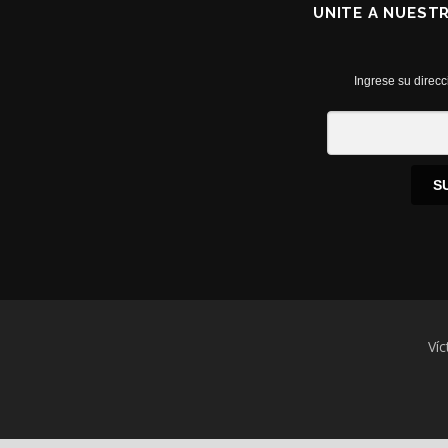
UNITE A NUEST
Ingrese su direcc
S
Víc