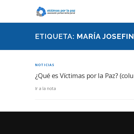
Saltar
contenido
ETIQUETA:
MARÍA JOSEFIN
NOTICIAS
¿Qué es Víctimas por la Paz? (col
Ir a la nota