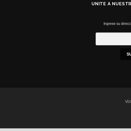
UNITE A NUEST
Ingrese su direcc
S
Víc