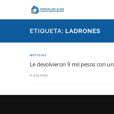
Saltar
contenido
ETIQUETA:
LADRONES
NOTICIAS
Le devolvieron 9 mil pesos con un
Ir a la nota