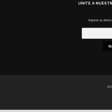
UNITE A NUEST
Ingrese su direcc
S
Víc