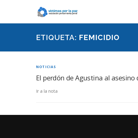
Saltar
contenido
ETIQUETA:
FEMICIDIO
NOTICIAS
El perdón de Agustina al asesino 
Ir a la nota