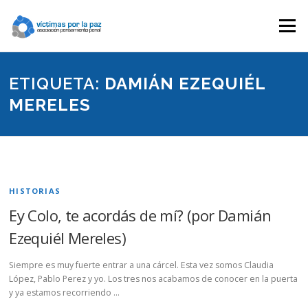
Saltar
contenido
Menú
ETIQUETA:
DAMIÁN EZEQUIÉL
MERELES
HISTORIAS
Ey Colo, te acordás de mí? (por Damián
Ezequiél Mereles)
Siempre es muy fuerte entrar a una cárcel. Esta vez somos Claudia
López, Pablo Perez y yo. Los tres nos acabamos de conocer en la puerta
y ya estamos recorriendo …