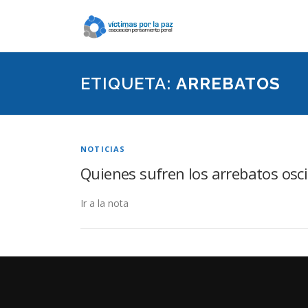
Saltar
contenido
ETIQUETA:
ARREBATOS
NOTICIAS
Quienes sufren los arrebatos oscil
Ir a la nota