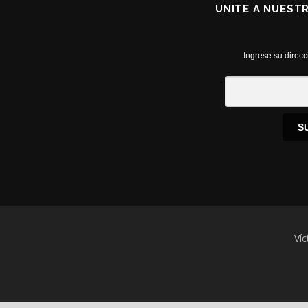
UNITE A NUEST
Ingrese su direcc
S
Víc