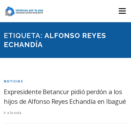
Saltar
contenido
Menú
ETIQUETA:
ALFONSO REYES
ECHANDÍA
NOTICIAS
Expresidente Betancur pidió perdón a los
hijos de Alfonso Reyes Echandía en Ibagué
Ir a la nota