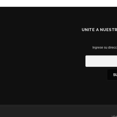
UNITE A NUEST
Ingrese su direcc
S
Víc