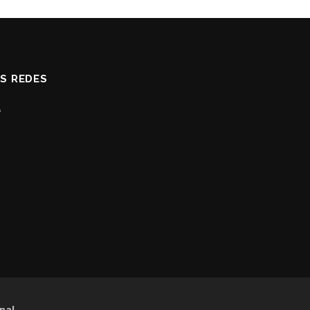
AS REDES
nal