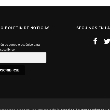
RO BOLETÍN DE NOTICIAS
SEGUINOS EN L
ión de correo electrónico para
suscribirse
*
USCRIBIRSE
timas por la paz es una iniciativa de la
Asociación Pensamiento Pe