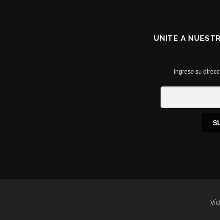
UNITE A NUEST
Ingrese su direcc
S
Víc