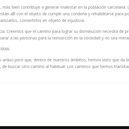
l, más bien contribuye a generar malestar en la población carcelaria. 
n allí con el objeto de cumplir una condena y rehabilitarse para pode
anizarlos, convertirlos en objeto de injusticia.
ncia. Creemos que el camino para lograr su disminución necesita de pr
eparar a las personas para la reinserción en la sociedad y no sea mer
ORMA.
abajo arduo pero que, dentro de nuestros ámbitos, hemos visto que da 
a, de buscar otro camino al habitual. Los caminos que hemos transit