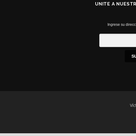
UNITE A NUEST
Ingrese su direcc
S
Víc