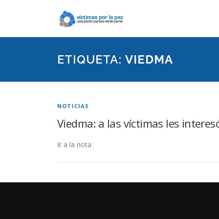
Saltar
contenido
ETIQUETA:
VIEDMA
NOTICIAS
Viedma: a las víctimas les intere
Ir a la nota