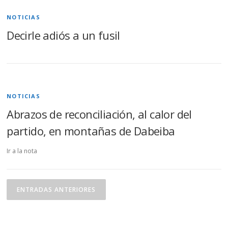
NOTICIAS
Decirle adiós a un fusil
NOTICIAS
Abrazos de reconciliación, al calor del
partido, en montañas de Dabeiba
Ir a la nota
N
a
ENTRADAS ANTERIORES
v
e