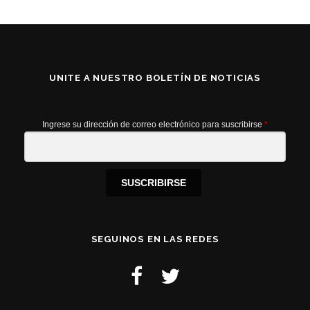
g
a
c
i
ó
UNITE A NUESTRO BOLETÍN DE NOTICIAS
n
d
e
Ingrese su dirección de correo electrónico para suscribirse
*
e
n
t
SUSCRIBIRSE
r
a
d
SEGUINOS EN LAS REDES
a
s