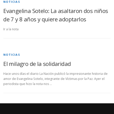
NOTICIAS
Evangelina Sotelo: La asaltaron dos niños
de 7 y 8 años y quiere adoptarlos
Ir a la nota
NOTICIAS
El milagro de la solidaridad
Hace unos días el diario La Nación publicó la impresionante historia de
amor de Evangelina Sotelo, integrante de Víctimas por la Paz. Ayer el
periodista que hizo la nota nos …