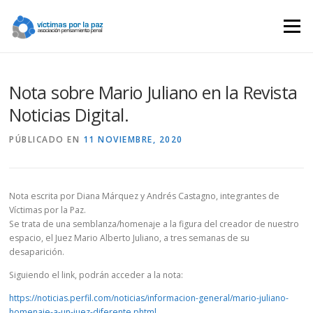
Saltar
contenido
Menú
Nota sobre Mario Juliano en la Revista
Noticias Digital.
PÚBLICADO EN
11 NOVIEMBRE, 2020
Nota escrita por Diana Márquez y Andrés Castagno, integrantes de
Víctimas por la Paz.
Se trata de una semblanza/homenaje a la figura del creador de nuestro
espacio, el Juez Mario Alberto Juliano, a tres semanas de su
desaparición.
Siguiendo el link, podrán acceder a la nota:
https://noticias.perfil.com/noticias/informacion-general/mario-juliano-
homenaje-a-un-juez-diferente.phtml