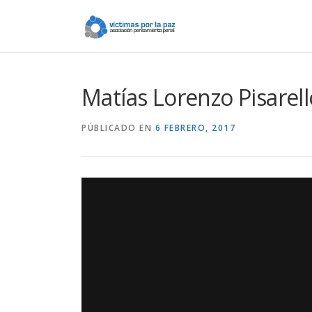
Saltar
contenido
Matías Lorenzo Pisarello
PÚBLICADO EN
6 FEBRERO, 2017