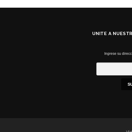
UNITE A NUEST
Ingrese su direcc
S
Víc