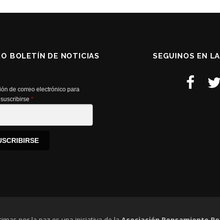
RO BOLETÍN DE NOTICIAS
SEGUINOS EN L
ión de correo electrónico para
suscribirse
*
USCRIBIRSE
timas por la paz es una iniciativa de la
Asociación Pensamiento Pe