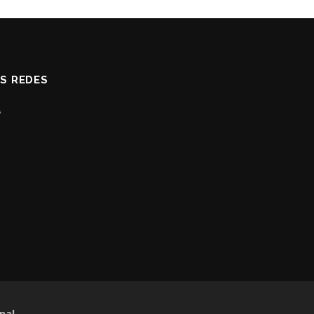
AS REDES
nal