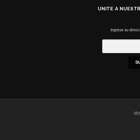
UNITE A NUEST
Ingrese su direcc
S
Víc