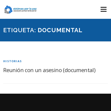
Saltar
contenido
Menú
ETIQUETA:
DOCUMENTAL
HISTORIAS
Reunión con un asesino (documental)