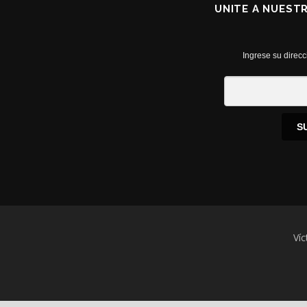
UNITE A NUEST
Ingrese su direcc
S
Víc