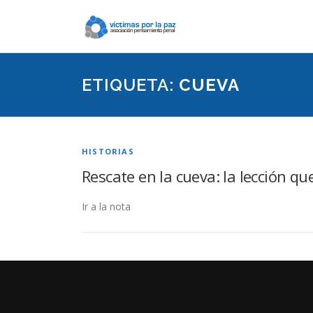
Saltar
contenido
ETIQUETA:
CUEVA
HISTORIAS
Rescate en la cueva: la lección q
Ir a la nota