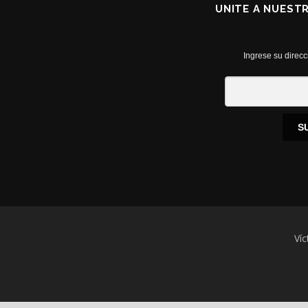
UNITE A NUEST
Ingrese su direcc
S
Víc