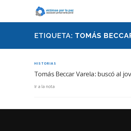
Saltar
contenido
ETIQUETA:
TOMÁS BECCA
HISTORIAS
Tomás Beccar Varela: buscó al jov
Ir a la nota