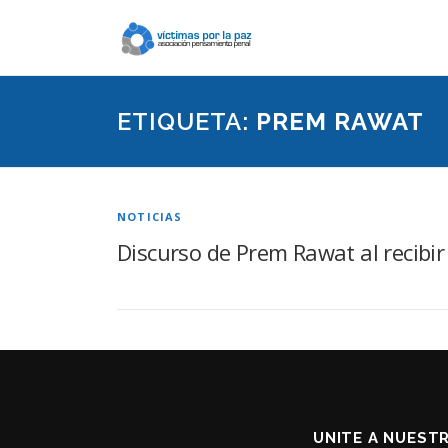
Saltar
contenido
ETIQUETA:
PREM RAWAT
NOTICIAS
Discurso de Prem Rawat al recibi
UNITE A NUEST