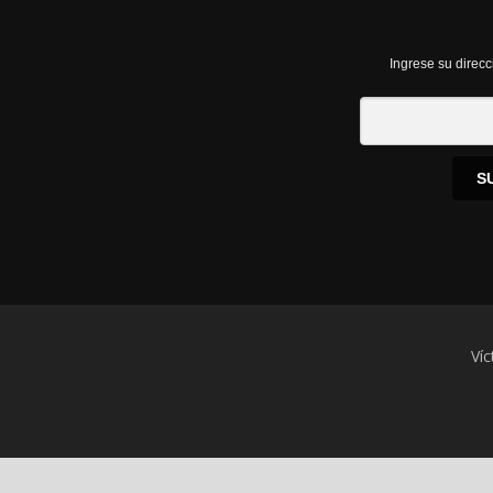
Ingrese su direcc
S
Víc