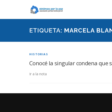
Saltar
contenido
ETIQUETA:
MARCELA BLA
HISTORIAS
Conocé la singular condena que s
Ir a la nota