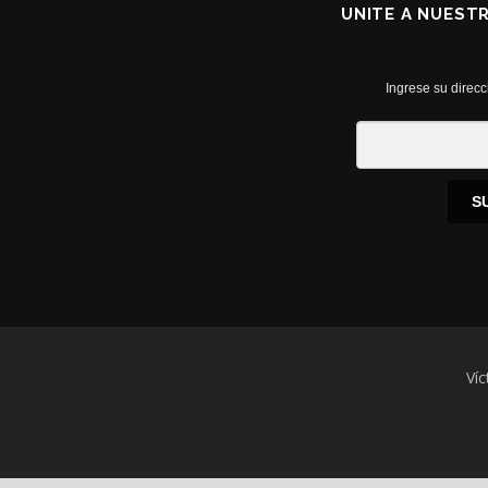
UNITE A NUEST
Ingrese su direcc
S
Víc