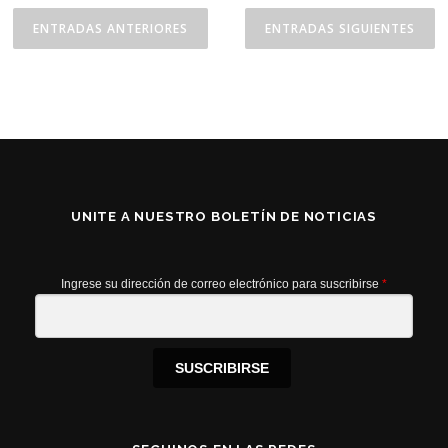
N
a
ENTRADAS ANTERIORES
ENTRADAS SIGUIENTES
v
e
g
a
c
i
ó
UNITE A NUESTRO BOLETÍN DE NOTICIAS
n
d
e
Ingrese su dirección de correo electrónico para suscribirse
*
e
n
t
SUSCRIBIRSE
r
a
d