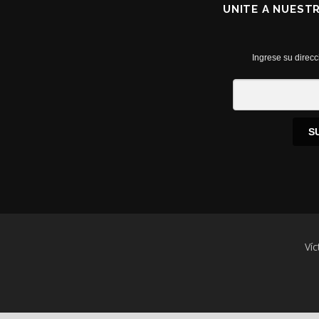
UNITE A NUEST
Ingrese su direcc
S
Víc