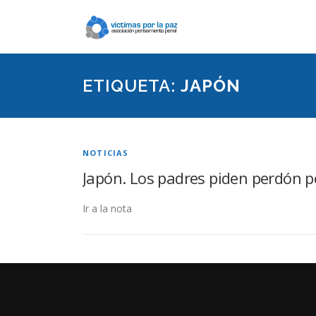
Saltar
contenido
ETIQUETA:
JAPÓN
NOTICIAS
Japón. Los padres piden perdón p
Ir a la nota