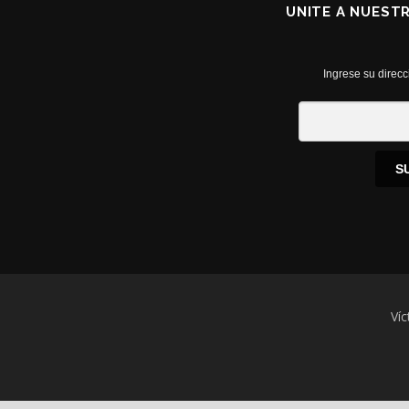
UNITE A NUEST
Ingrese su direcc
S
Víc