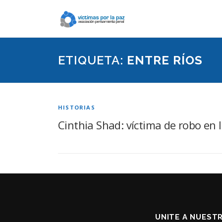
Saltar
contenido
ETIQUETA:
ENTRE RÍOS
HISTORIAS
Cinthia Shad: víctima de robo en l
UNITE A NUEST