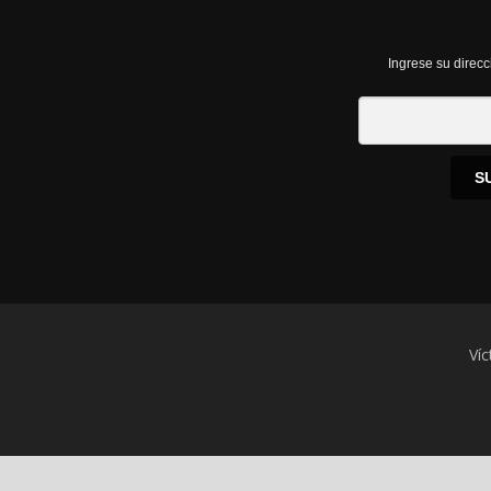
Ingrese su direcc
S
Víc