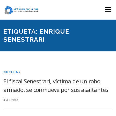
Saltar
contenido
Menú
ETIQUETA:
ENRIQUE
SENESTRARI
NOTICIAS
El fiscal Senestrari, víctima de un robo
armado, se conmueve por sus asaltantes
Ir a a nota