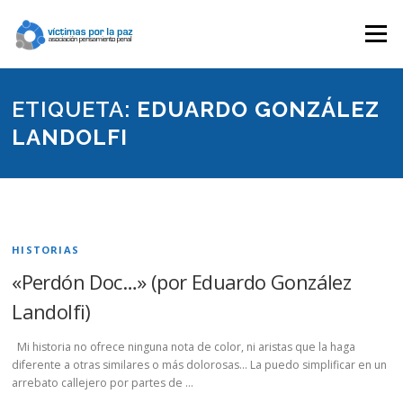
Saltar
contenido
Menú
ETIQUETA:
EDUARDO GONZÁLEZ
LANDOLFI
HISTORIAS
«Perdón Doc…» (por Eduardo González
Landolfi)
Mi historia no ofrece ninguna nota de color, ni aristas que la haga
diferente a otras similares o más dolorosas… La puedo simplificar en un
arrebato callejero por partes de …