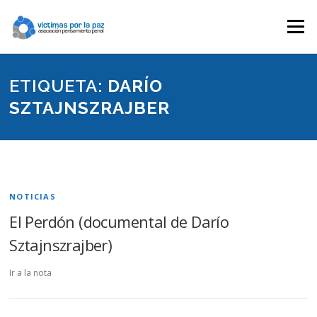
Saltar
contenido
Menú
ETIQUETA:
DARÍO
SZTAJNSZRAJBER
NOTICIAS
El Perdón (documental de Darío
Sztajnszrajber)
Ir a la nota