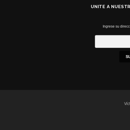
UNITE A NUEST
Ingrese su direcc
S
Víc