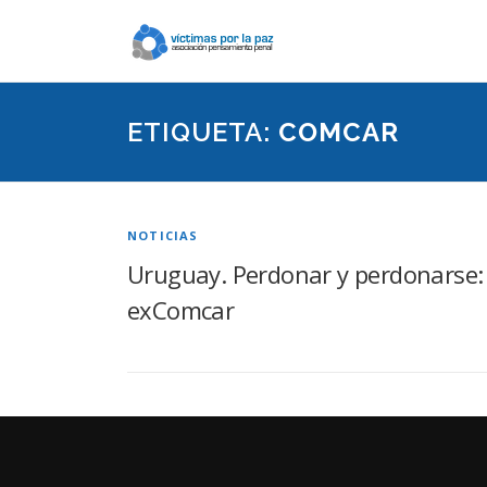
Saltar
contenido
ETIQUETA:
COMCAR
NOTICIAS
Uruguay. Perdonar y perdonarse: pr
exComcar