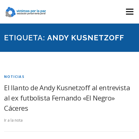
Saltar
contenido
Menú
ETIQUETA:
ANDY KUSNETZOFF
NOTICIAS
El llanto de Andy Kusnetzoff al entrevista
al ex futbolista Fernando «El Negro»
Cáceres
Ir a la nota